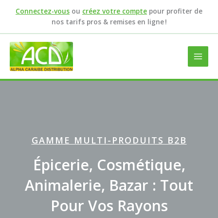
Aller
Connectez-vous
ou
créez votre compte
pour profiter de
au
nos tarifs pros & remises en ligne !
contenu
GAMME MULTI-PRODUITS B2B
INSCRIVEZ-VOUS
INSCRIVEZ-VOUS
ALPHA CARAIBE
ALPHA CARAIBE
Demandez L’ouverture De
Demandez L’ouverture De
Épicerie, Cosmétique,
Distributeur De Produits En
Distributeur De Produits En
Animalerie, Bazar : Tout
Votre Compte Pro Dès
Votre Compte Pro Dès
Guadeloupe Et Martinique
Guadeloupe Et Martinique
Pour Vos Rayons
Maintenant
Maintenant
Grossiste et distributeur de produits en Guadeloupe
Grossiste et distributeur de produits en Guadeloupe