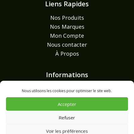
Liens Rapides
Nos Produits
Nos Marques
Mon Compte
Nous contacter
À Propos
Informations
Mentions légales
Nous utilisons les cookies pour optimiser le site web.
Politique de confidentialité
Accepter
Politique de cookies (UE)
Refuser
Voir les préférences
Copyright © 2026 Alpha Caraibe