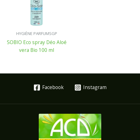
HYGIÈNE PARFUMSGP
SOBIO Eco spray Déo Aloé
vera Bio 100 ml
Facebook
Instagram