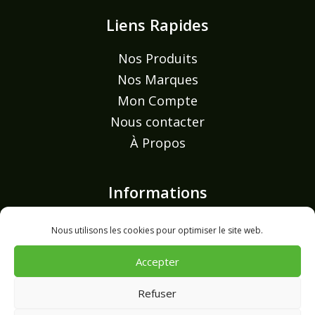
Liens Rapides
Nos Produits
Nos Marques
Mon Compte
Nous contacter
À Propos
Informations
Mentions légales
Nous utilisons les cookies pour optimiser le site web.
Politique de confidentialité
Accepter
Politique de cookies (UE)
Refuser