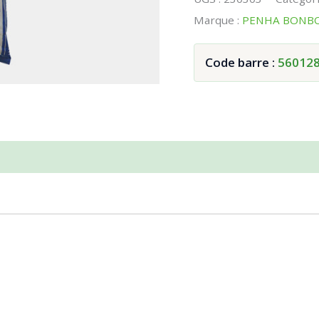
Marque :
PENHA BONB
Code barre :
56012