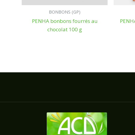
BONBONS (GP)
PENHA bonbons fourrés au
PENHA
chocolat 100 g