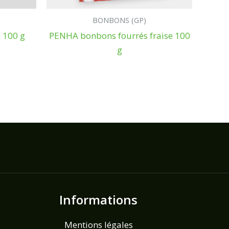
BONBONS (GP)
 100 g
PENHA bonbons fourrés fraise 100
g
Informations
Mentions légales