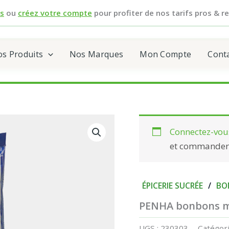
s
ou
créez votre compte
pour profiter de nos tarifs pros & re
s Produits
Nos Marques
Mon Compte
Cont
Connectez-vou
et commander
ÉPICERIE SUCRÉE
/
BO
PENHA bonbons m
UGS :
230303
Catégori