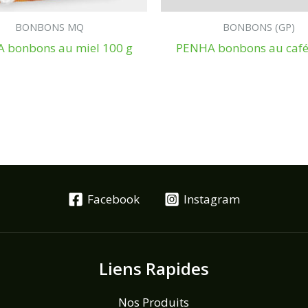
BONBONS MQ
BONBONS (GP)
 bonbons au miel 100 g
PENHA bonbons au café
Facebook
Instagram
Liens Rapides
Nos Produits