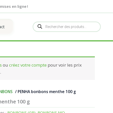
mises en ligne !
Recherche
act
de
produits
s
ou
créez votre compte
pour voir les prix
.
NBONS
/ PENHA bonbons menthe 100 g
enthe 100 g
es :
BONBONS (GP)
,
BONBONS MQ