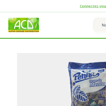
Aller
Connectez-vou
au
contenu
No