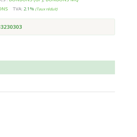
ONS
TVA:
2.1%
(Taux réduit)
83230303