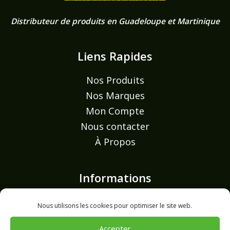
Distributeur de produits en Guadeloupe et Martinique
Liens Rapides
Nos Produits
Nos Marques
Mon Compte
Nous contacter
À Propos
Informations
Mentions légales
Nous utilisons les cookies pour optimiser le site web.
Politique de confidentialité
Accepter