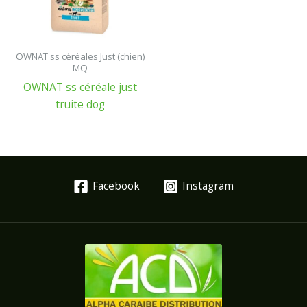
OWNAT ss céréales Just (chien)
MQ
OWNAT ss céréale just
truite dog
Facebook
Instagram