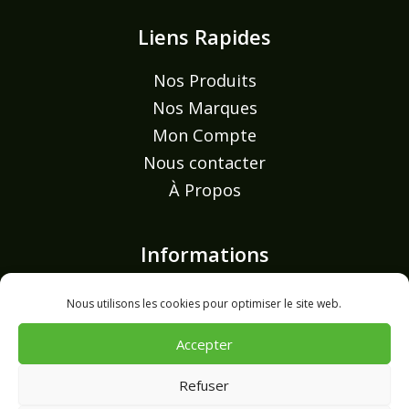
Liens Rapides
Nos Produits
Nos Marques
Mon Compte
Nous contacter
À Propos
Informations
Mentions légales
Nous utilisons les cookies pour optimiser le site web.
Politique de confidentialité
Accepter
Politique de cookies (UE)
Refuser